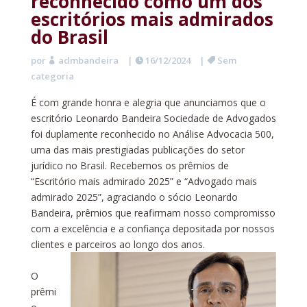
reconhecido como um dos
escritórios mais admirados
do Brasil
por
admbandeira
|
16/12/2024
|
Sem
categoria
É com grande honra e alegria que anunciamos que o
escritório Leonardo Bandeira Sociedade de Advogados
foi duplamente reconhecido no Análise Advocacia 500,
uma das mais prestigiadas publicações do setor
jurídico no Brasil. Recebemos os prêmios de
“Escritório mais admirado 2025” e “Advogado mais
admirado 2025”, agraciando o sócio Leonardo
Bandeira, prêmios que reafirmam nosso compromisso
com a excelência e a confiança depositada por nossos
clientes e parceiros ao longo dos anos.
O
prêmi